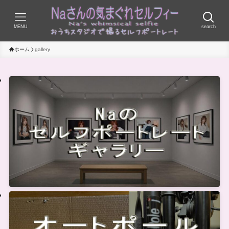
MENU
search
ホーム
gallery