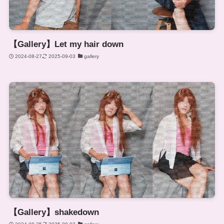
【Gallery】Let my hair down
2024-08-27
2025-09-03
gallery
【Gallery】shakedown