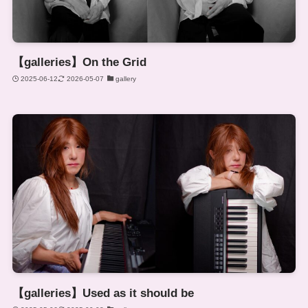
【galleries】On the Grid
2025-06-12
2026-05-07
gallery
【galleries】Used as it should be