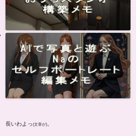
長いわよっ
。
(文章が)