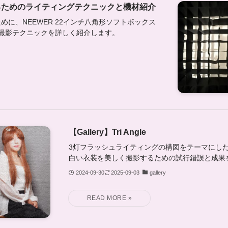
るためのライティングテクニックと機材紹介
に、NEEWER 22インチ八角形ソフトボックス
撮影テクニックを詳しく紹介します。
【Gallery】Tri Angle
3灯フラッシュライティングの構図をテーマにし
白い衣装を美しく撮影するための試行錯誤と成果
2024-09-30
2025-09-03
gallery