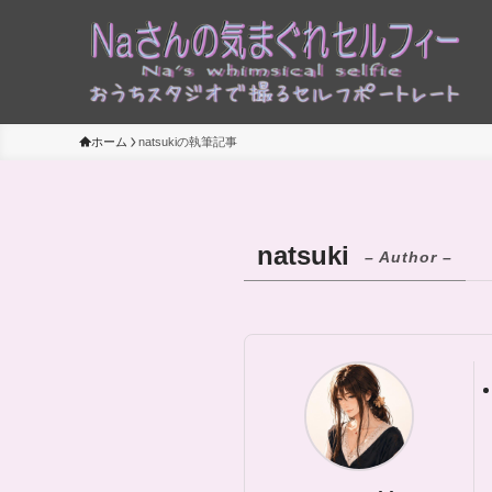
ホーム
natsukiの執筆記事
natsuki
– Author –